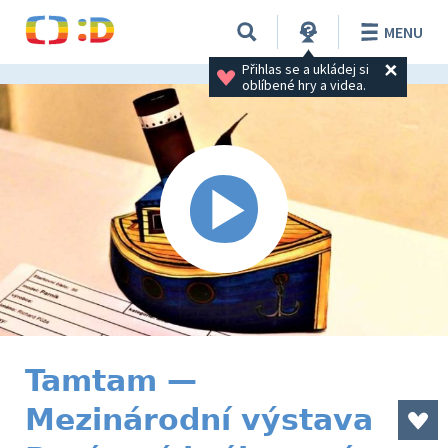
MENU
Přihlas se a ukládej si 
oblíbené hry a videa.
Tamtam —
Mezinárodní výstava