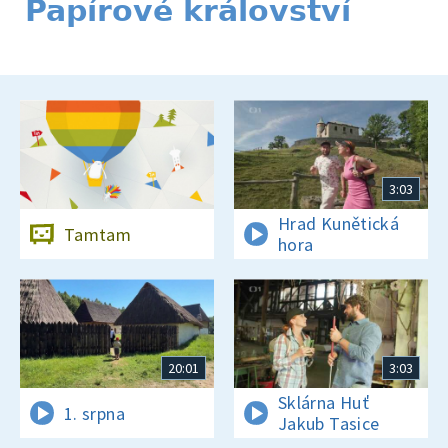
Papírové království
3:03
Hrad Kunětická
Tamtam
hora
20:01
3:03
Sklárna Huť
1. srpna
Jakub Tasice