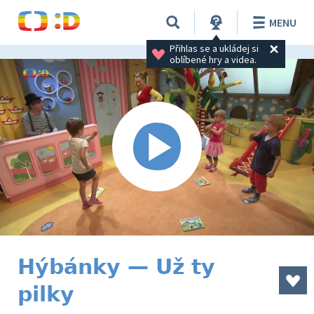
MENU
Přihlas se a ukládej si 
oblíbené hry a videa.
Hýbánky — Už ty
pilky