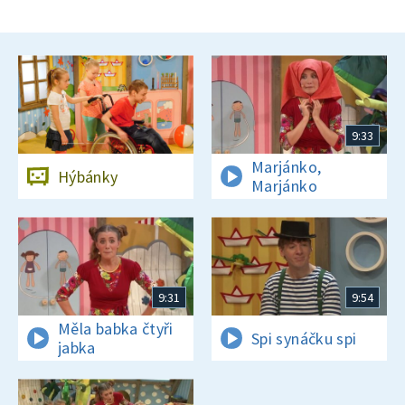
9:33
Marjánko,
Hýbánky
Marjánko
9:31
9:54
Měla babka čtyři
Spi synáčku spi
jabka