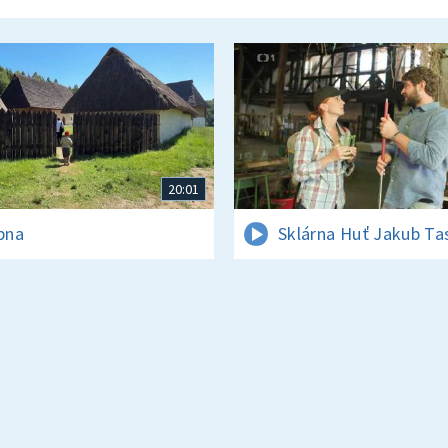
20:01
rpna
Sklárna Huť Jakub Ta