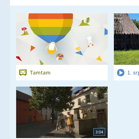
Tamtam
1. s
3:04