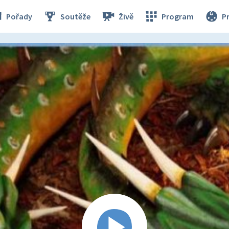
Pořady
Soutěže
Živě
Program
P