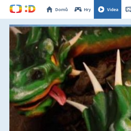
Domů
Hry
Videa