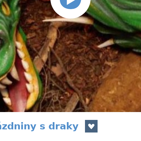
ázdniny s draky