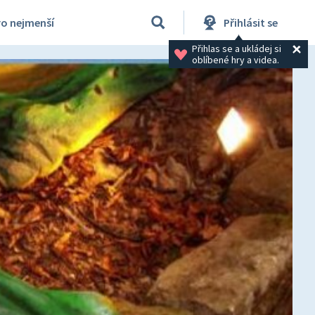
ro nejmenší
Přihlásit se
Přihlas se a ukládej si 
oblíbené hry a videa.