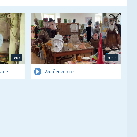
3:03
20:03
sice
25. července