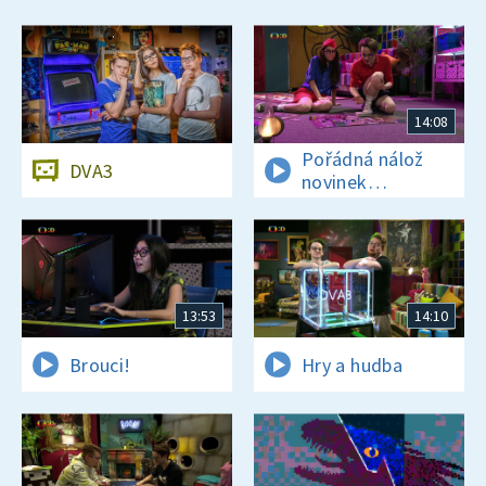
14:08
Pořádná nálož
DVA3
novinek
a zajímavostí
13:53
14:10
Brouci!
Hry a hudba