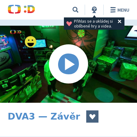
MENU
Přihlas se a ukládej si 
oblíbené hry a videa.
DVA3 — Závěr