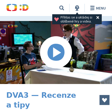
MENU
Přihlas se a ukládej si 
oblíbené hry a videa.
DVA3 — Recenze
a tipy