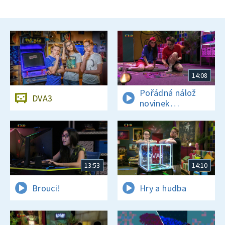
14:08
Pořádná nálož
DVA3
novinek
a zajímavostí
13:53
14:10
Brouci!
Hry a hudba