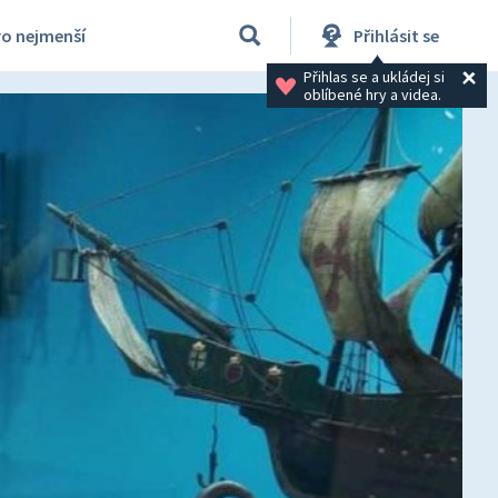
ro nejmenší
Přihlásit se
Přihlas se a ukládej si 
oblíbené hry a videa.