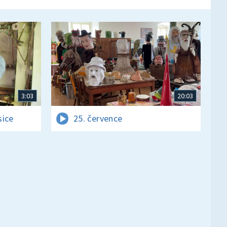
3:03
20:03
sice
25. července