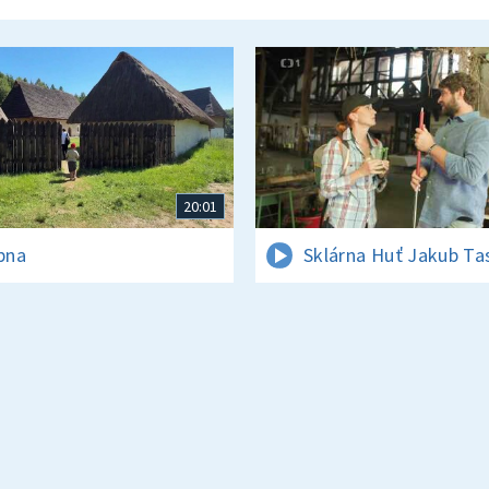
20:01
rpna
Sklárna Huť Jakub Ta