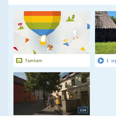
Tamtam
1. s
3:04