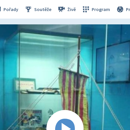
Pořady
Soutěže
Živě
Program
P