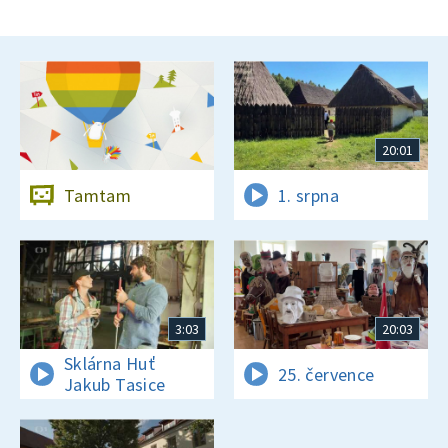
20:01
Tamtam
1. srpna
3:03
20:03
Sklárna Huť
25. července
Jakub Tasice