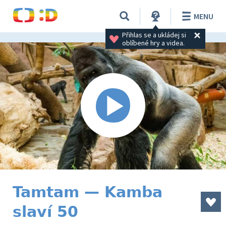
MENU
Přihlas se a ukládej si 
oblíbené hry a videa.
Tamtam — Kamba
slaví 50