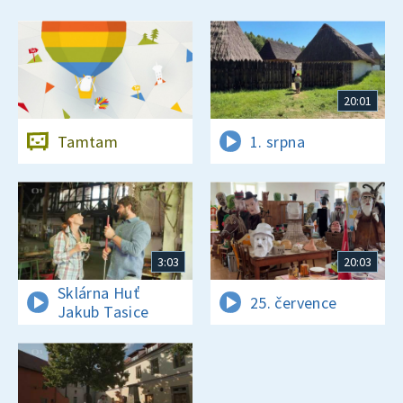
20:01
Tamtam
1. srpna
3:03
20:03
Sklárna Huť
25. července
Jakub Tasice