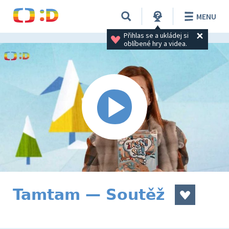
MENU
Přihlas se a ukládej si 
oblíbené hry a videa.
Tamtam — Soutěž