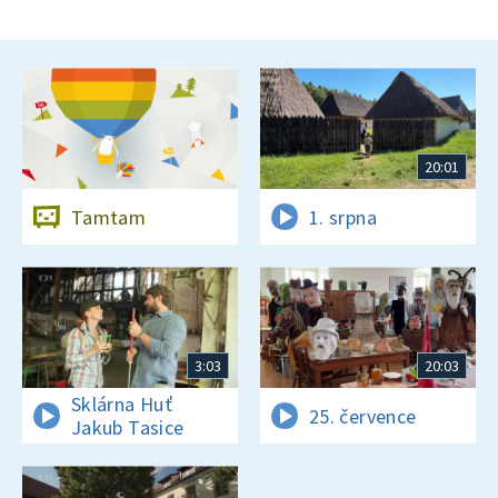
20:01
Tamtam
1. srpna
3:03
20:03
Sklárna Huť
25. července
Jakub Tasice