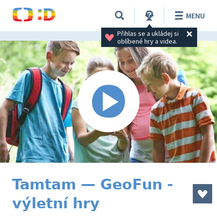
MENU
Přihlas se a ukládej si 
oblíbené hry a videa.
Tamtam — GeoFun -
výletní hry