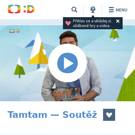
MENU
Přihlas se a ukládej si 
oblíbené hry a videa.
Tamtam — Soutěž