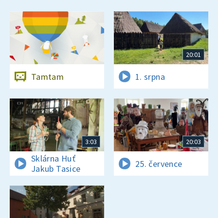
20:01
Tamtam
1. srpna
3:03
20:03
Sklárna Huť
25. července
Jakub Tasice