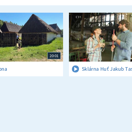
20:01
rpna
Sklárna Huť Jakub Ta