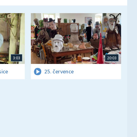
3:03
20:03
sice
25. července