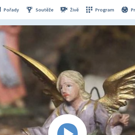
Pořady
Soutěže
Živě
Program
P