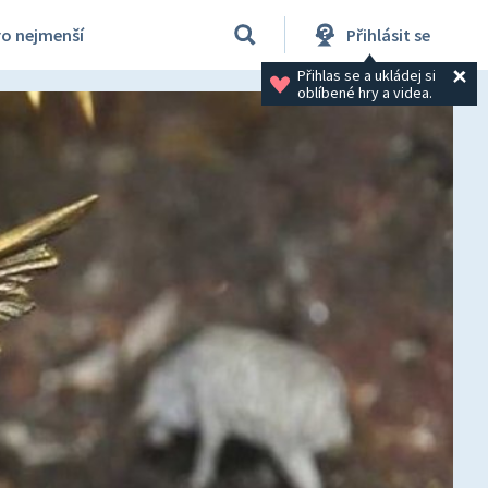
ro nejmenší
Přihlásit se
Přihlas se a ukládej si 
oblíbené hry a videa.