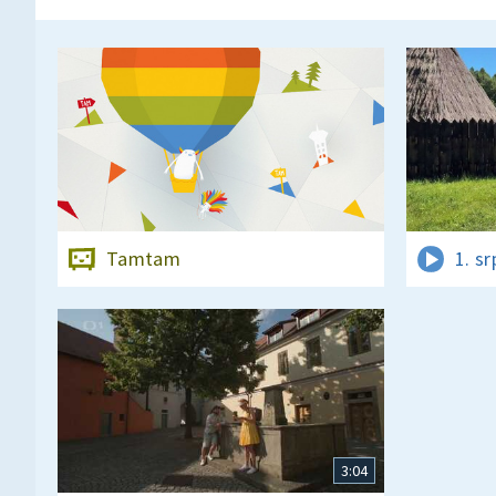
Tamtam
1. s
3:04