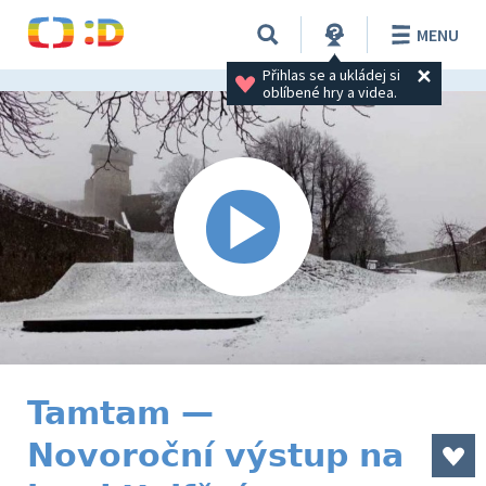
MENU
Přihlas se a ukládej si 
oblíbené hry a videa.
Tamtam —
Novoroční výstup na