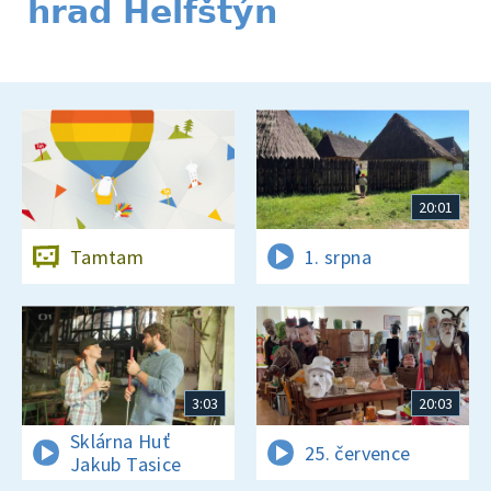
hrad Helfštýn
20:01
Tamtam
1. srpna
3:03
20:03
Sklárna Huť
25. července
Jakub Tasice