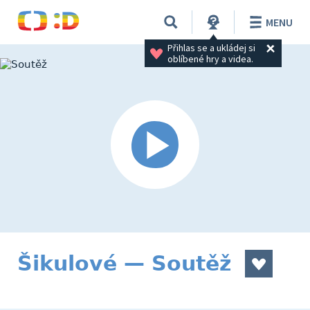
MENU
Přihlas se a ukládej si 
oblíbené hry a videa.
Šikulové — Soutěž