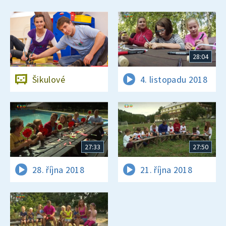
28:04
Šikulové
4. listopadu 2018
27:33
27:50
28. října 2018
21. října 2018