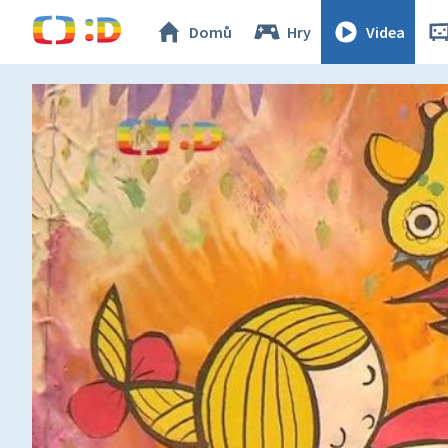
Domů
Hry
Videa