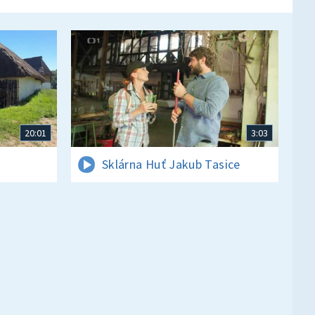
20:01
3:03
Sklárna Huť Jakub Tasice