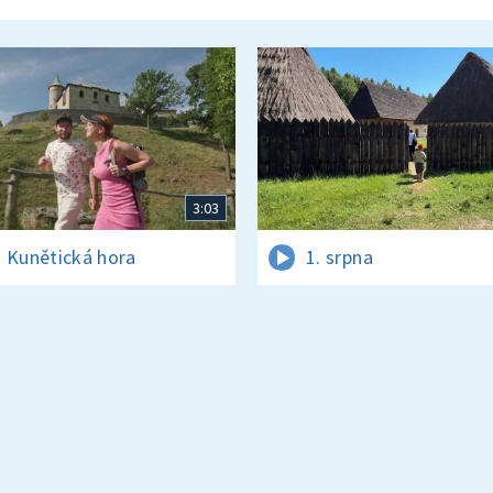
3:03
 Kunětická hora
1. srpna