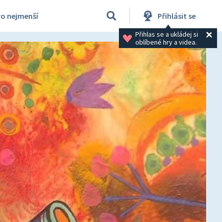
ro nejmenší
Přihlásit se
Přihlas se a ukládej si 
oblíbené hry a videa.