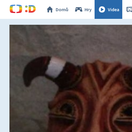
Domů
Hry
Videa