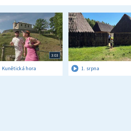
3:03
 Kunětická hora
1. srpna