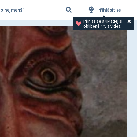
ro nejmenší
Přihlásit se
Přihlas se a ukládej si 
oblíbené hry a videa.