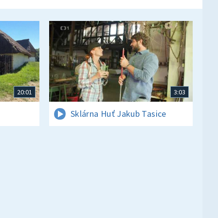
20:01
3:03
Sklárna Huť Jakub Tasice