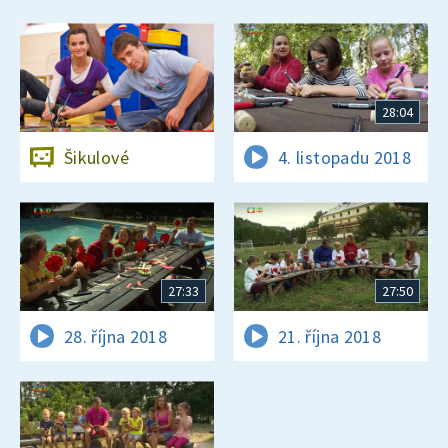
28:04
Šikulové
4. listopadu 2018
27:33
27:50
28. října 2018
21. října 2018