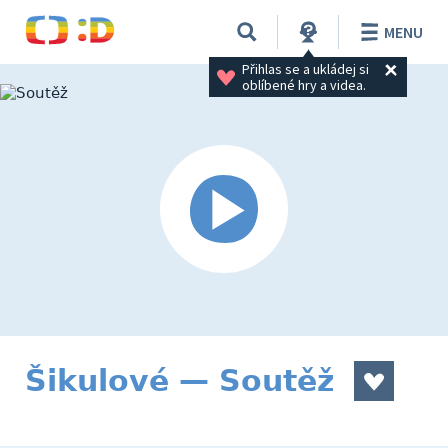
MENU
Přihlas se a ukládej si 
oblíbené hry a videa.
Šikulové — Soutěž