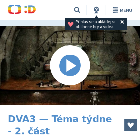
MENU
Přihlas se a ukládej si 
oblíbené hry a videa.
DVA3 — Téma týdne
- 2. část