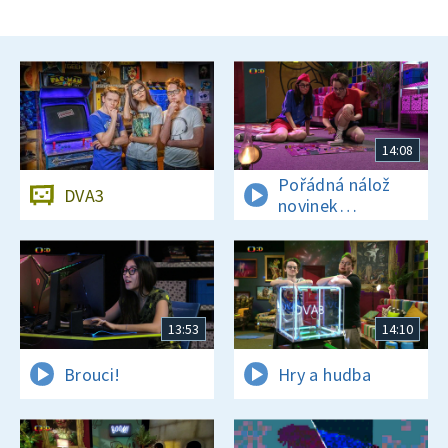
14:08
Pořádná nálož
DVA3
novinek
a zajímavostí
13:53
14:10
Brouci!
Hry a hudba