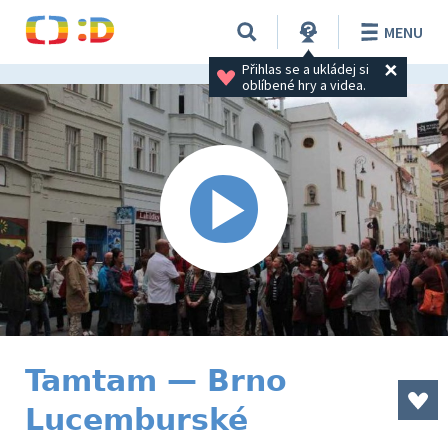
MENU
Přihlas se a ukládej si 
oblíbené hry a videa.
Tamtam — Brno
Lucemburské