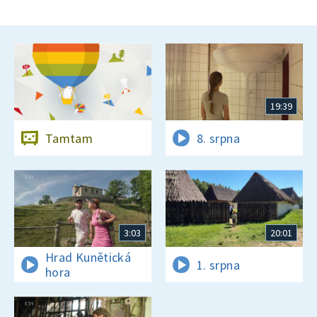
19:39
Tamtam
8. srpna
3:03
20:01
Hrad Kunětická
1. srpna
hora