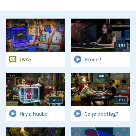
13:53
DVA3
Brouci!
14:10
13:31
Hry a hudba
Co je bootleg?