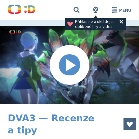
MENU
Přihlas se a ukládej si 
oblíbené hry a videa.
DVA3 — Recenze
a tipy