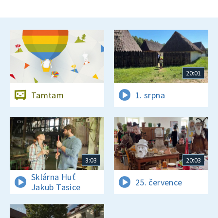
20:01
Tamtam
1. srpna
3:03
20:03
Sklárna Huť
25. července
Jakub Tasice