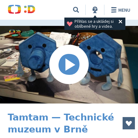
MENU
Přihlas se a ukládej si 
oblíbené hry a videa.
Tamtam — Technické
muzeum v Brně