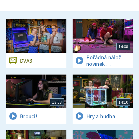
14:08
Pořádná nálož
DVA3
novinek
a zajímavostí
13:53
14:10
Brouci!
Hry a hudba