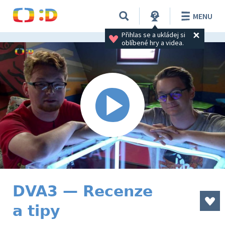
MENU
Přihlas se a ukládej si 
oblíbené hry a videa.
DVA3 — Recenze
a tipy