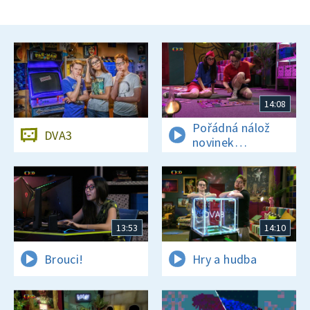
14:08
Pořádná nálož
DVA3
novinek
a zajímavostí
13:53
14:10
Brouci!
Hry a hudba