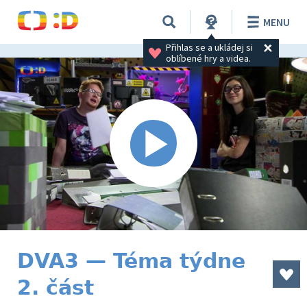
MENU
Přihlas se a ukládej si 
oblíbené hry a videa.
DVA3 — Téma týdne
2. část