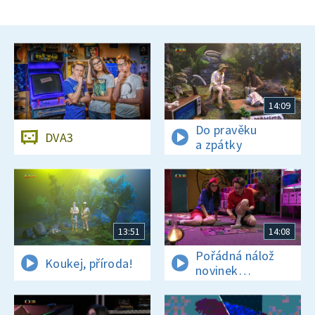
14:09
Do pravěku
DVA3
a zpátky
13:51
14:08
Pořádná nálož
Koukej, příroda!
novinek
a zajímavostí