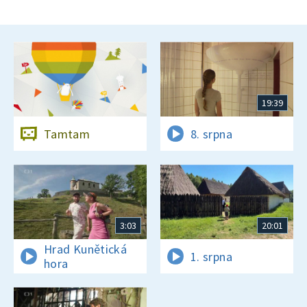
19:39
Tamtam
8. srpna
3:03
20:01
Hrad Kunětická
1. srpna
hora