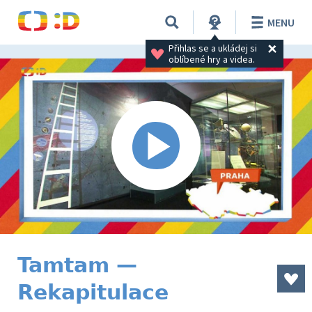
MENU
Přihlas se a ukládej si 
oblíbené hry a videa.
Tamtam —
Rekapitulace