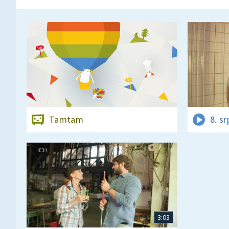
Tamtam
8. s
3:03