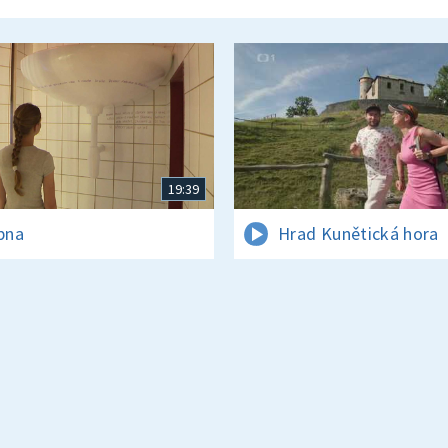
19:39
rpna
Hrad Kunětická hora