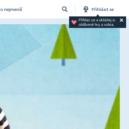
ro nejmenší
Přihlásit se
Přihlas se a ukládej si 
oblíbené hry a videa.