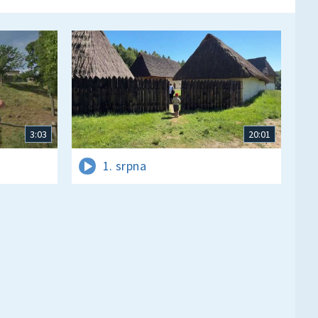
3:03
20:01
1. srpna