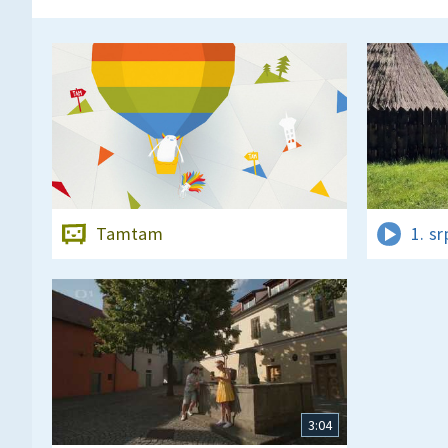
Tamtam
1. s
3:04