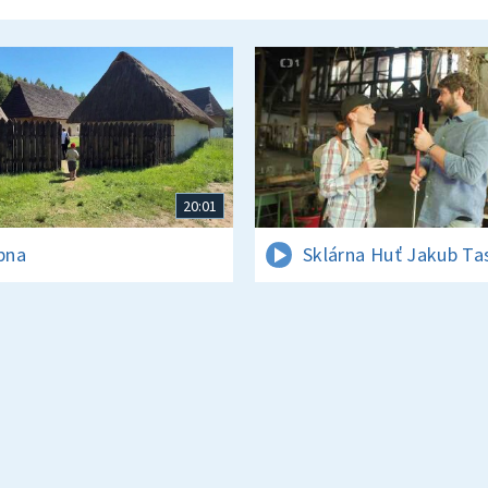
20:01
rpna
Sklárna Huť Jakub Ta