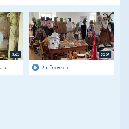
3:03
20:03
sice
25. července