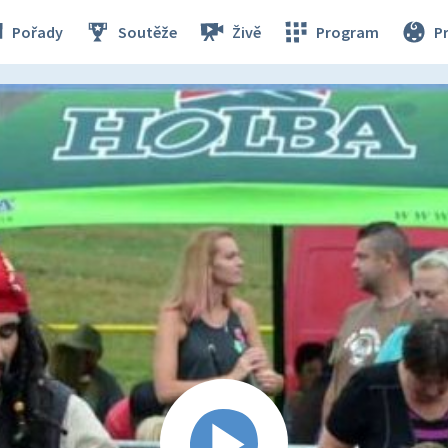
Pořady
Soutěže
Živě
Program
P