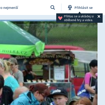
ro nejmenší
Přihlásit se
Přihlas se a ukládej si 
oblíbené hry a videa.