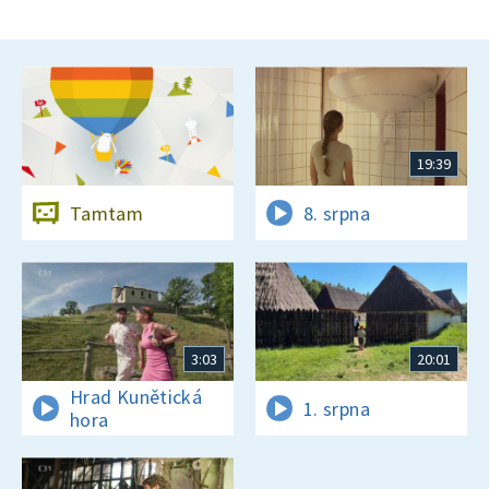
19:39
Tamtam
8. srpna
3:03
20:01
Hrad Kunětická
1. srpna
hora