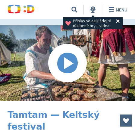
MENU
Přihlas se a ukládej si 
oblíbené hry a videa.
Tamtam — Keltský
festival