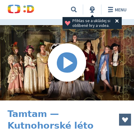
MENU
Přihlas se a ukládej si 
oblíbené hry a videa.
Tamtam —
Kutnohorské léto