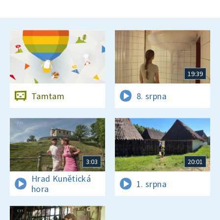
19:39
Tamtam
8. srpna
3:03
20:01
Hrad Kunětická
1. srpna
hora