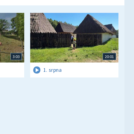
3:03
20:01
1. srpna