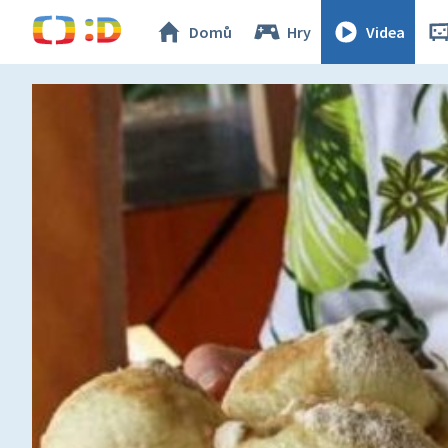
Domů
Hry
Videa