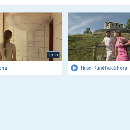
19:39
rpna
Hrad Kunětická hora