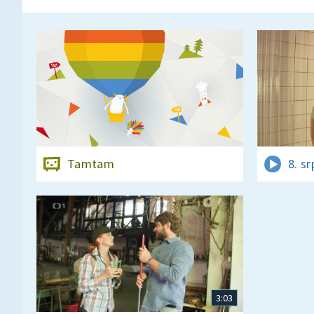
Tamtam
8. s
3:03