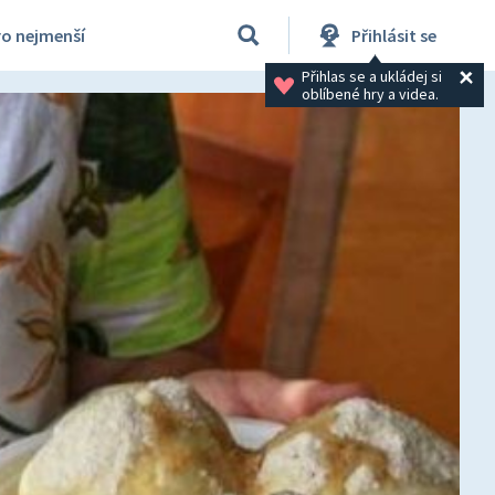
ro nejmenší
Přihlásit se
Přihlas se a ukládej si 
oblíbené hry a videa.