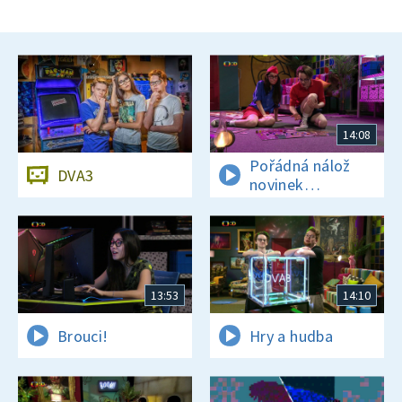
14:08
Pořádná nálož
DVA3
novinek
a zajímavostí
13:53
14:10
Brouci!
Hry a hudba