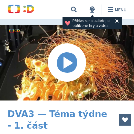
MENU
Přihlas se a ukládej si 
oblíbené hry a videa.
DVA3 — Téma týdne
- 1. část