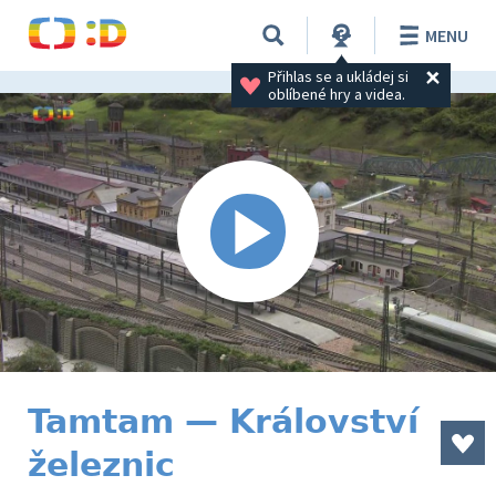
MENU
Přihlas se a ukládej si 
oblíbené hry a videa.
Tamtam — Království
železnic