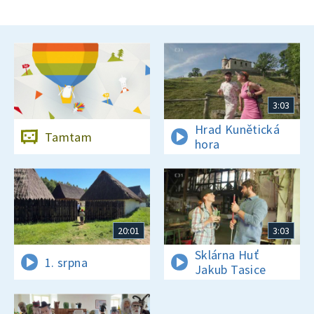
3:03
Hrad Kunětická
Tamtam
hora
20:01
3:03
Sklárna Huť
1. srpna
Jakub Tasice