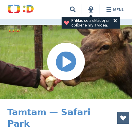
MENU
Přihlas se a ukládej si 
oblíbené hry a videa.
Tamtam — Safari
Park