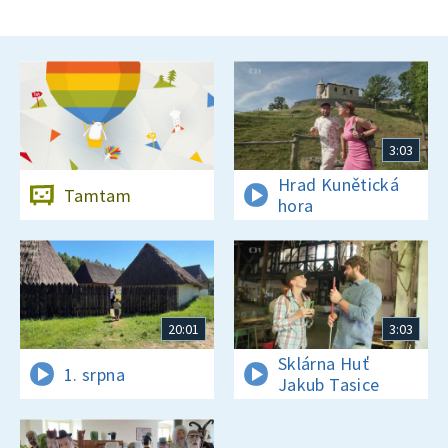
3:03
Hrad Kunětická
Tamtam
hora
20:01
3:03
Sklárna Huť
1. srpna
Jakub Tasice