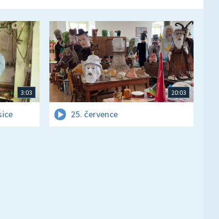
3:03
20:03
sice
25. července