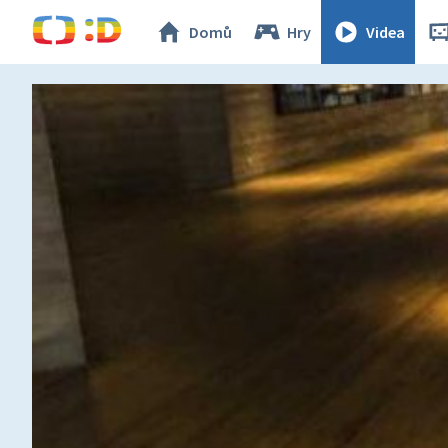
Domů
Hry
Videa