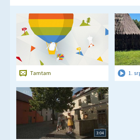
Tamtam
1. s
3:04