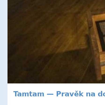
Tamtam — Pravěk na d