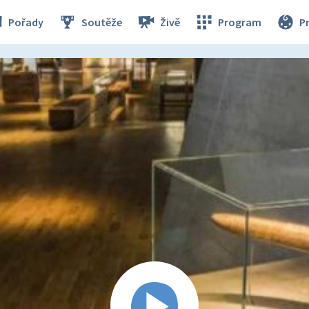
Pořady
Soutěže
Živě
Program
P