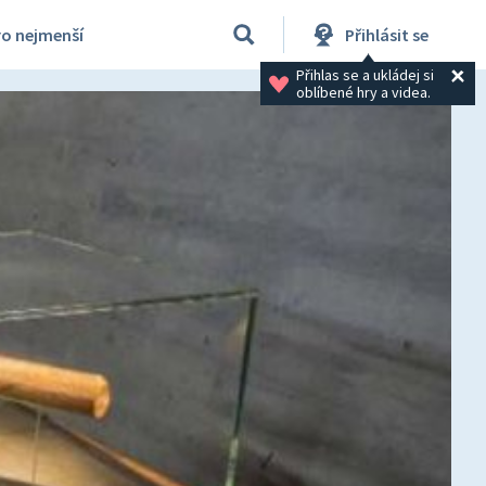
ro nejmenší
Přihlásit se
Přihlas se a ukládej si 
oblíbené hry a videa.