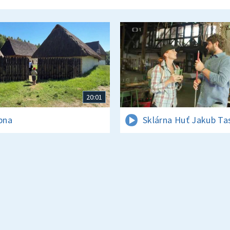
20:01
rpna
Sklárna Huť Jakub Ta