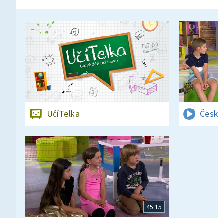
UčíTelka
Česk
45:15