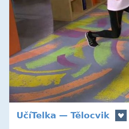
UčíTelka — Tělocvik