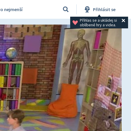
ro nejmenší
Přihlásit se
Přihlas se a ukládej si 
oblíbené hry a videa.