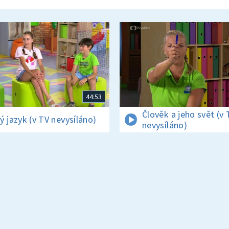
44:53
Člověk a jeho svět (v 
ý jazyk (v TV nevysíláno)
nevysíláno)