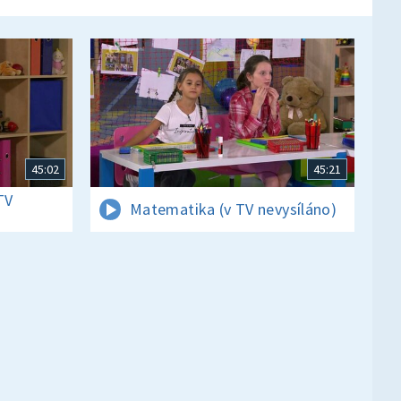
45:02
45:21
TV
Matematika (v TV nevysíláno)