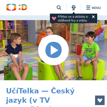
MENU
Přihlas se a ukládej si 
oblíbené hry a videa.
UčíTelka — Český
jazyk (v TV