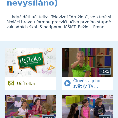
nevysíláno)
... když děti učí telka. Televizní "družina", ve které si
školáci hravou formou procvičí učivo prvního stupně
základních škol. S podporou MŠMT. Režie J. Fronc
45:02
Člověk a jeho
UčíTelka
svět (v TV
nevysíláno)