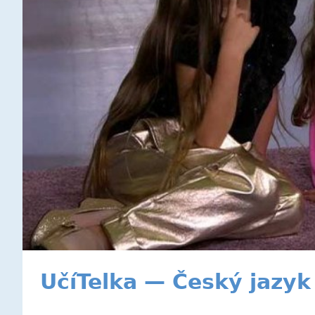
UčíTelka — Český jazyk 