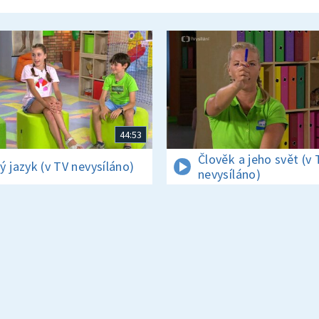
44:53
Člověk a jeho svět (v 
ý jazyk (v TV nevysíláno)
nevysíláno)