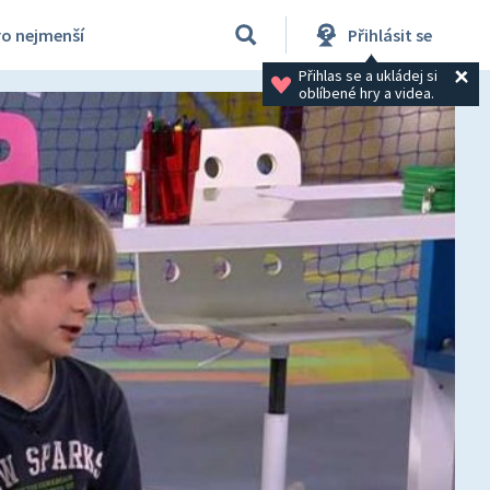
ro nejmenší
Přihlásit se
Přihlas se a ukládej si 
oblíbené hry a videa.