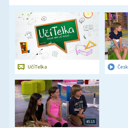
UčíTelka
Česk
45:15