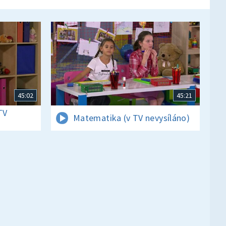
45:02
45:21
TV
Matematika (v TV nevysíláno)