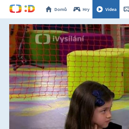
Domů
Hry
Videa