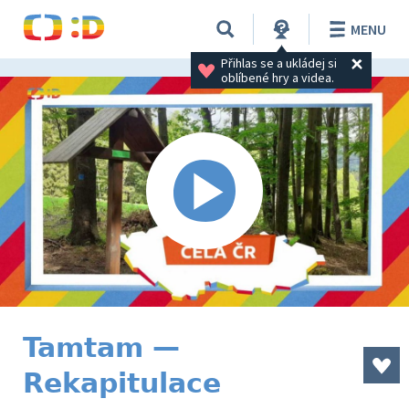
MENU
Přihlas se a ukládej si 
oblíbené hry a videa.
Tamtam —
Rekapitulace