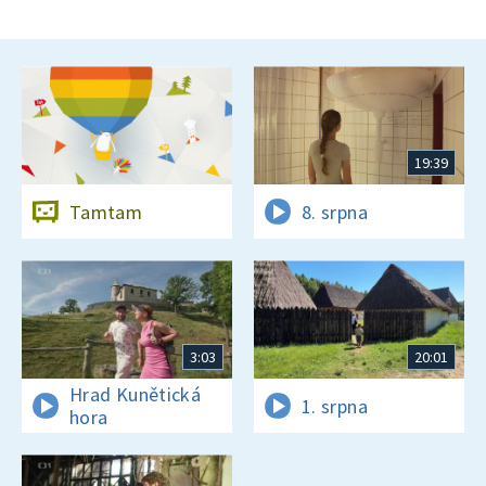
19:39
Tamtam
8. srpna
3:03
20:01
Hrad Kunětická
1. srpna
hora