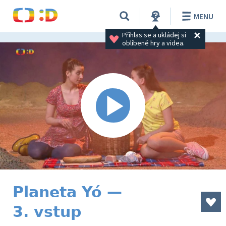
MENU
Přihlas se a ukládej si 
oblíbené hry a videa.
Planeta Yó —
3. vstup