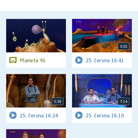
3:02
Planeta Yó
25. června 16:41
5:38
7:14
25. června 16:24
25. června 16:10