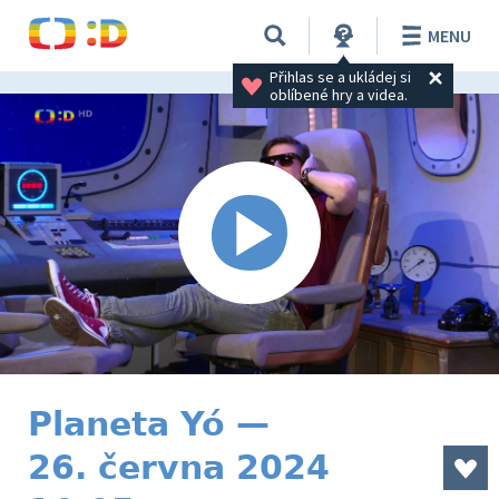
MENU
Přihlas se a ukládej si 
oblíbené hry a videa.
Planeta Yó —
26. června 2024