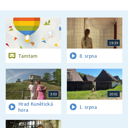
19:39
Tamtam
8. srpna
3:03
20:01
Hrad Kunětická
1. srpna
hora