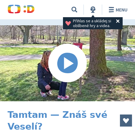
MENU
Přihlas se a ukládej si 
oblíbené hry a videa.
Tamtam — Znáš své
Veselí?