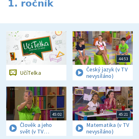
1. ročník
44:53
Český jazyk (v TV
UčíTelka
nevysíláno)
45:02
45:21
Člověk a jeho
Matematika (v TV
svět (v TV
nevysíláno)
nevysíláno)