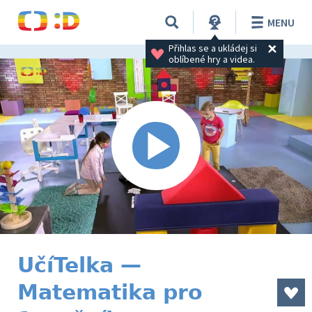
MENU
Přihlas se a ukládej si 
oblíbené hry a videa.
UčíTelka —
Matematika pro