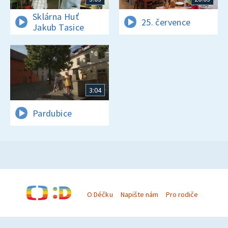
Sklárna Huť
25. července
Jakub Tasice
3:04
Pardubice
O Déčku
Napište nám
Pro rodiče
© Česká televize 1996–2026
O cookies na Déčku