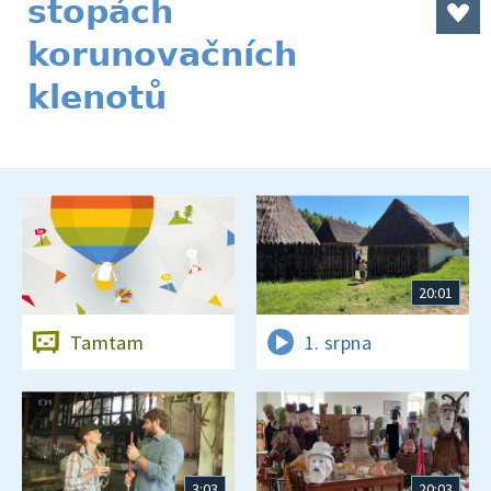
stopách
korunovačních
klenotů
20:01
Tamtam
1. srpna
3:03
20:03