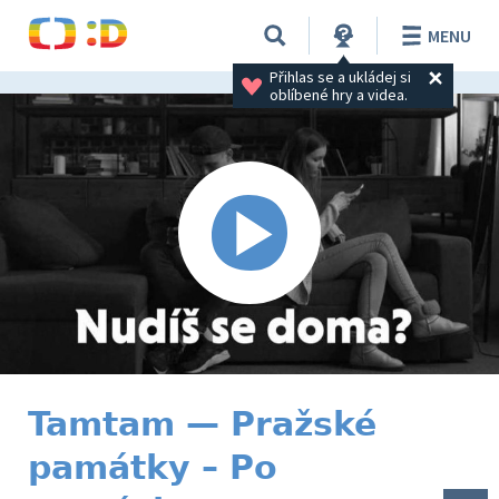
MENU
Přihlas se a ukládej si 
oblíbené hry a videa.
Tamtam — Pražské
památky – Po