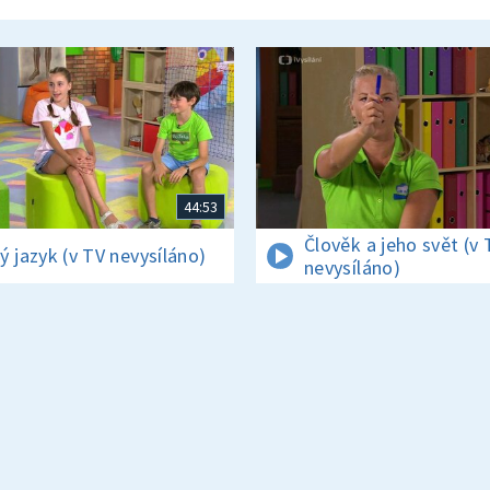
44:53
Člověk a jeho svět (v 
ý jazyk (v TV nevysíláno)
nevysíláno)