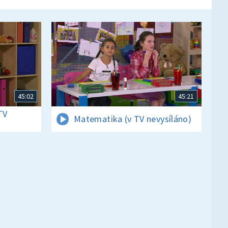
45:02
45:21
TV
Matematika (v TV nevysíláno)