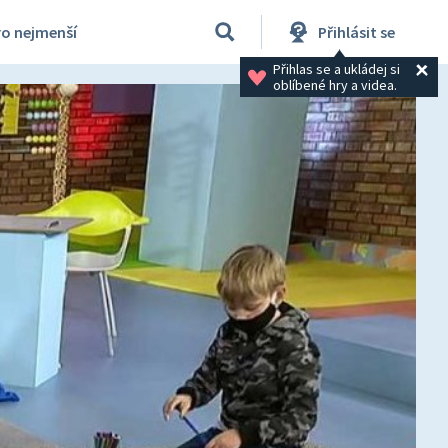
ro nejmenší
Přihlásit se
Přihlas se a ukládej si 
oblíbené hry a videa.