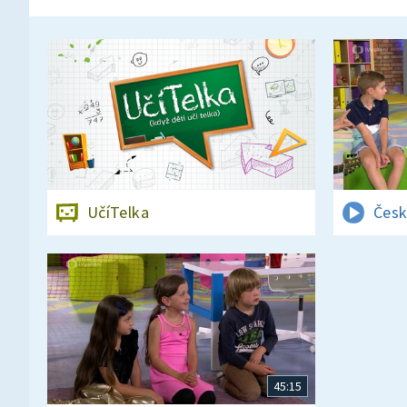
UčíTelka
Česk
45:15