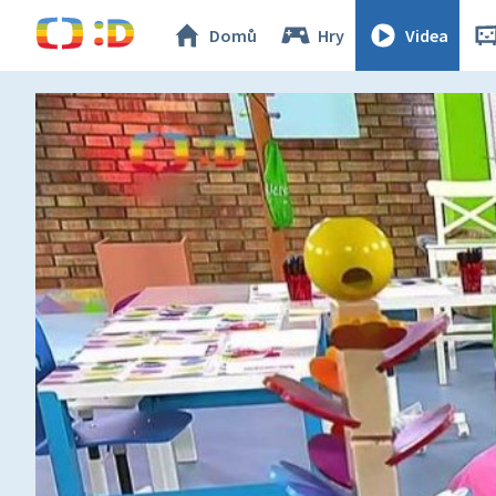
Domů
Hry
Videa