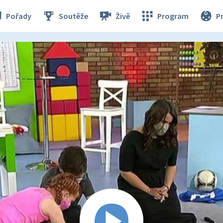
Pořady
Soutěže
Živě
Program
P