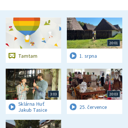
20:01
Tamtam
1. srpna
3:03
20:03
Sklárna Huť
25. července
Jakub Tasice