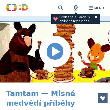
MENU
Přihlas se a ukládej si 
oblíbené hry a videa.
Tamtam — Mlsné
medvědí příběhy