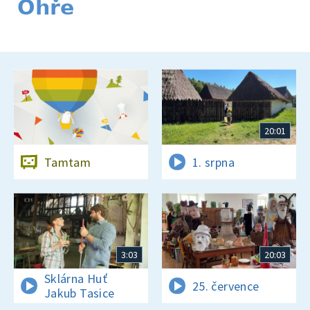
Ohře
20:01
Tamtam
1. srpna
3:03
20:03
Sklárna Huť
25. července
Jakub Tasice