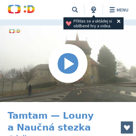
MENU
Přihlas se a ukládej si 
oblíbené hry a videa.
Tamtam — Louny
a Naučná stezka