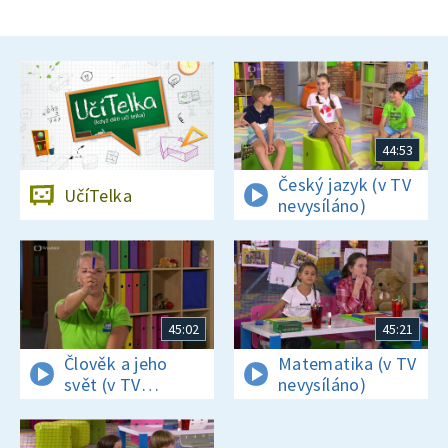
44:53
Český jazyk (v TV
UčíTelka
nevysíláno)
45:02
45:21
Člověk a jeho
Matematika (v TV
svět (v TV
nevysíláno)
nevysíláno)