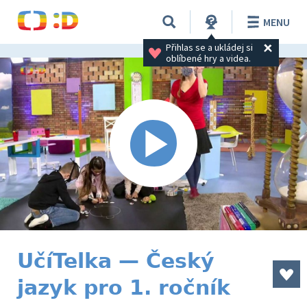
MENU
Přihlas se a ukládej si 
oblíbené hry a videa.
UčíTelka — Český
jazyk pro 1. ročník