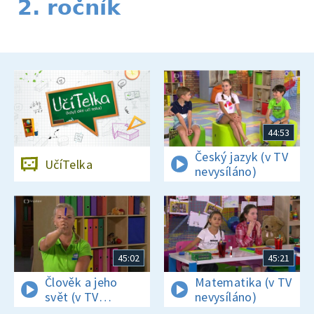
2. ročník
44:53
Český jazyk (v TV
UčíTelka
nevysíláno)
45:02
45:21
Člověk a jeho
Matematika (v TV
svět (v TV
nevysíláno)
nevysíláno)