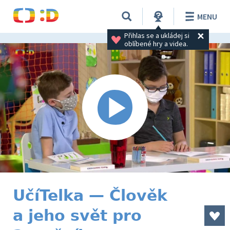
MENU
Přihlas se a ukládej si 
oblíbené hry a videa.
UčíTelka — Člověk
a jeho svět pro