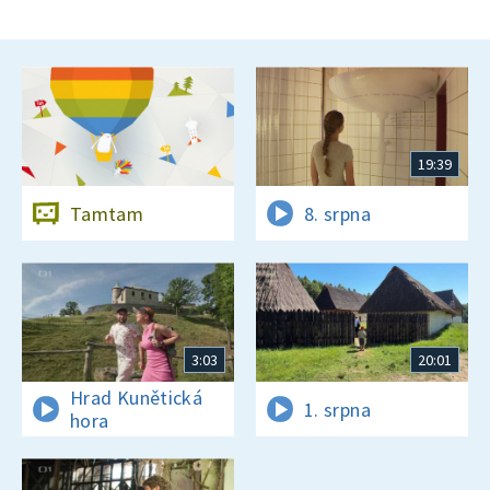
19:39
Tamtam
8. srpna
3:03
20:01
Hrad Kunětická
1. srpna
hora