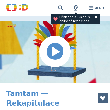
MENU
Přihlas se a ukládej si 
oblíbené hry a videa.
Tamtam —
Rekapitulace