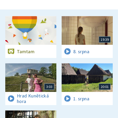
19:39
Tamtam
8. srpna
3:03
20:01
Hrad Kunětická
1. srpna
hora