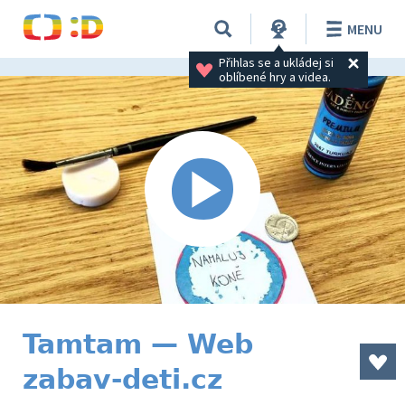
MENU
Přihlas se a ukládej si 
oblíbené hry a videa.
Tamtam — Web
zabav-deti.cz