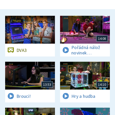
14:08
Pořádná nálož
DVA3
novinek
a zajímavostí
13:53
14:10
Brouci!
Hry a hudba