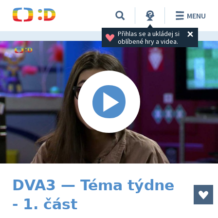
MENU
Přihlas se a ukládej si 
oblíbené hry a videa.
DVA3 — Téma týdne
- 1. část